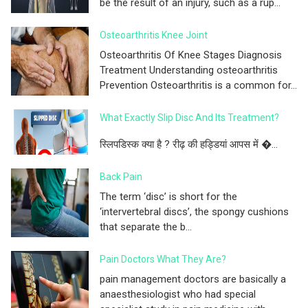
be the result of an injury, such as a rup...
Osteoarthritis Knee Joint
Osteoarthritis Of Knee Stages Diagnosis
Treatment Understanding osteoarthritis
Prevention Osteoarthritis is a common for...
What Exactly Slip Disc And Its Treatment?
स्लिपडिस्क क्या है ? रीढ़ की हड्डियां आपस में �...
Back Pain
The term ‘disc’ is short for the
‘intervertebral discs’, the spongy cushions
that separate the b...
Pain Doctors What They Are?
pain management doctors are basically a
anaesthesiologist who had special