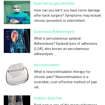
Back Pain Surgery And Risk
How can you tell if you have nerve damage
after back surgery? Symptoms may include
chronic persistent or intermittent ...
Epidurolysis [adhesinolysis]
What is percutaneous epidural
Adhesiolysis? Epidural lysis of adhesions
(LOA), also known as percutaneous
adhesiolysis ...
Neurostimulation
What is neurostimulation therapy for
chronic pain? Neurostimulation is a
reversible, cost-effective method of pain
reli...
Sciatica -Back Pain
Back pain is one of the most undiagnose