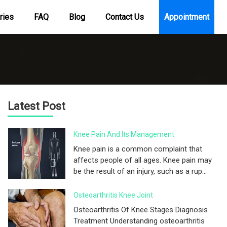
ries
FAQ
Blog
Contact Us
Appointment
Latest Post
Knee Pain And Its Management
Knee pain is a common complaint that
affects people of all ages. Knee pain may
be the result of an injury, such as a rup...
Osteoarthritis Knee Joint
Osteoarthritis Of Knee Stages Diagnosis
Treatment Understanding osteoarthritis