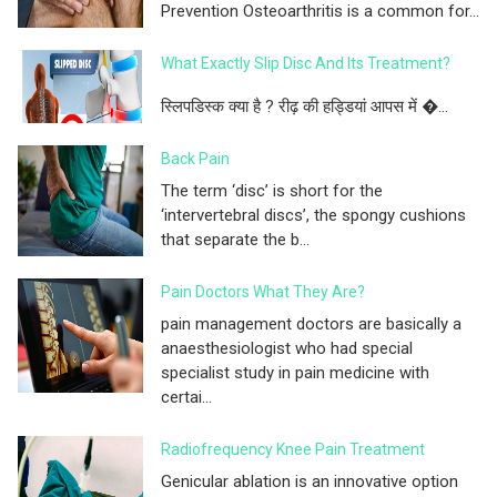
Prevention Osteoarthritis is a common for...
What Exactly Slip Disc And Its Treatment?
स्लिपडिस्क क्या है ? रीढ़ की हड्डियां आपस में �...
Back Pain
The term ‘disc’ is short for the
‘intervertebral discs’, the spongy cushions
that separate the b...
Pain Doctors What They Are?
pain management doctors are basically a
anaesthesiologist who had special
specialist study in pain medicine with
certai...
Radiofrequency Knee Pain Treatment
Genicular ablation is an innovative option