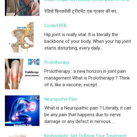
रेडियो फ्रिकवेंसी ट्रीटमेंट एक प्रकार की सर्...
Coolief RFA
Hip joint is really vital. It is literally the
backbone of your body. When your hip joint
starts disturbing, every daily...
Prolotherapy
Prolotherapy : a new horizon in joint pain
management What is Prolotherapy ? Think
of it, like a vaccine; except...
Neuropathic Pain
What is a Neuropathic pain ? Literally, it can
be any pain that happens due to nerve
damage or any defect in nervous ...
Kyphoplasty : Get To Know Your Treatment