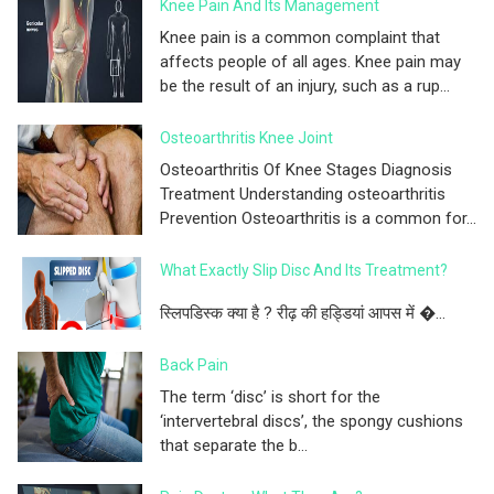
Knee Pain And Its Management
Knee pain is a common complaint that
affects people of all ages. Knee pain may
be the result of an injury, such as a rup...
Osteoarthritis Knee Joint
Osteoarthritis Of Knee Stages Diagnosis
Treatment Understanding osteoarthritis
Prevention Osteoarthritis is a common for...
What Exactly Slip Disc And Its Treatment?
स्लिपडिस्क क्या है ? रीढ़ की हड्डियां आपस में �...
Back Pain
The term ‘disc’ is short for the
‘intervertebral discs’, the spongy cushions
that separate the b...