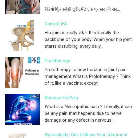
रेडियो फ्रिकवेंसी ट्रीटमेंट एक प्रकार की सर्...
Coolief RFA
Hip joint is really vital. It is literally the
backbone of your body. When your hip joint
starts disturbing, every daily...
Prolotherapy
Prolotherapy : a new horizon in joint pain
management What is Prolotherapy ? Think
of it, like a vaccine; except...
Neuropathic Pain
What is a Neuropathic pain ? Literally, it can
be any pain that happens due to nerve
damage or any defect in nervous ...
Kyphoplasty : Get To Know Your Treatment