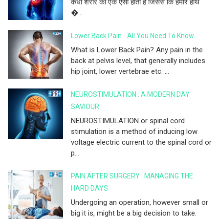
कंधा शरीर का एक ऐसा होता है जिससे कि हमारे हाथ
�...
Lower Back Pain - All You Need To Know
What is Lower Back Pain? Any pain in the
back at pelvis level, that generally includes
hip joint, lower vertebrae etc. ...
NEUROSTIMULATION : A MODERN DAY
SAVIOUR
NEUROSTIMULATION or spinal cord
stimulation is a method of inducing low
voltage electric current to the spinal cord or
p...
PAIN AFTER SURGERY : MANAGING THE
HARD DAYS
Undergoing an operation, however small or
big it is, might be a big decision to take.