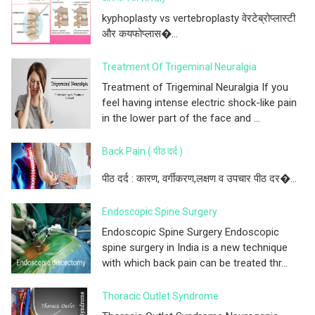
kyphoplasty vs vertebroplasty वेरटेब्रोप्लास्टी
और कयफोप्लास�...
Treatment Of Trigeminal Neuralgia
Treatment of Trigeminal Neuralgia If you
feel having intense electric shock-like pain
in the lower part of the face and ...
Back Pain ( पीठ दर्द )
पीठ दर्द : कारण, वर्गीकरण,लक्षण व उपचार पीठ दर�...
Endoscopic Spine Surgery
Endoscopic Spine Surgery Endoscopic
spine surgery in India is a new technique
with which back pain can be treated thr...
Thoracic Outlet Syndrome