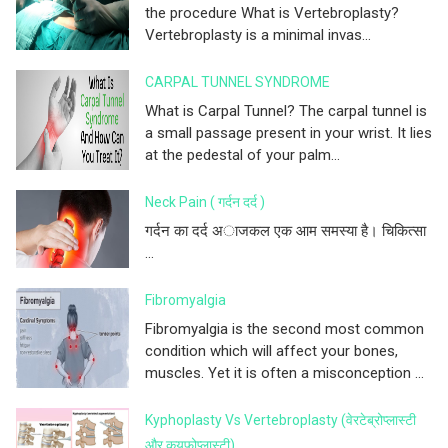
the procedure What is Vertebroplasty?
Vertebroplasty is a minimal invas...
CARPAL TUNNEL SYNDROME
What is Carpal Tunnel? The carpal tunnel is
a small passage present in your wrist. It lies
at the pedestal of your palm...
Neck Pain ( गर्दन दर्द )
गर्दन का दर्द अाजकल एक आम समस्या है। चिकित्सा
...
Fibromyalgia
Fibromyalgia is the second most common
condition which will affect your bones,
muscles. Yet it is often a misconception ...
Kyphoplasty Vs Vertebroplasty (वेरटेब्रोप्लास्टी
और कयफोप्लास्टी)